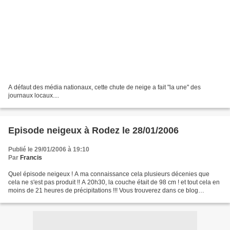
A défaut des média nationaux, cette chute de neige a fait "la une" des
journaux locaux....
Episode neigeux à Rodez le 28/01/2006
Publié le 29/01/2006 à 19:10
Par
Francis
Quel épisode neigeux ! A ma connaissance cela plusieurs décenies que
cela ne s'est pas produit !! A 20h30, la couche était de 98 cm ! et tout cela en
moins de 21 heures de précipitations !!! Vous trouverez dans ce blog
quelques photos de cet évenemen...