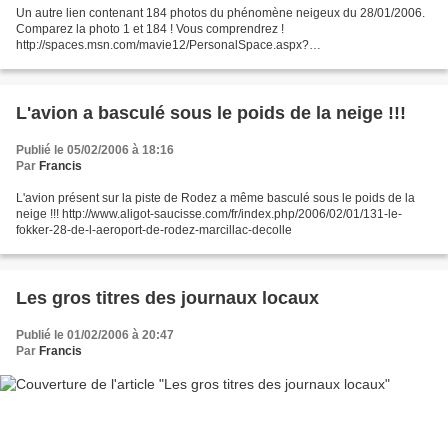
Un autre lien contenant 184 photos du phénomène neigeux du 28/01/2006.
Comparez la photo 1 et 184 ! Vous comprendrez !
http://spaces.msn.com/mavie12/PersonalSpace.aspx?
_c11_PhotoAlbum_spaHandler=TWljcm9zb2Z0LlNwYWNlcy5XZWIuUGFyd
HMuUGhvdG9BbGJ1bS5GdWx...
L'avion a basculé sous le poids de la neige !!!
Publié le 05/02/2006 à 18:16
Par
Francis
L'avion présent sur la piste de Rodez a même basculé sous le poids de la
neige !!! http://www.aligot-saucisse.com/fr/index.php/2006/02/01/131-le-
fokker-28-de-l-aeroport-de-rodez-marcillac-decolle
Les gros titres des journaux locaux
Publié le 01/02/2006 à 20:47
Par
Francis