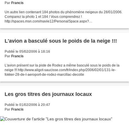
Par
Francis
Un autre lien contenant 184 photos du phénomène neigeux du 28/01/2006.
Comparez la photo 1 et 184 ! Vous comprendrez !
http://spaces.msn.com/mavie12/PersonalSpace.aspx?
_c11_PhotoAlbum_spaHandler=TWljcm9zb2Z0LlNwYWNlcy5XZWIuUGFyd
HMuUGhvdG9BbGJ1bS5GdWx...
L'avion a basculé sous le poids de la neige !!!
Publié le 05/02/2006 à 18:16
Par
Francis
L'avion présent sur la piste de Rodez a même basculé sous le poids de la
neige !!! http://www.aligot-saucisse.com/fr/index.php/2006/02/01/131-le-
fokker-28-de-l-aeroport-de-rodez-marcillac-decolle
Les gros titres des journaux locaux
Publié le 01/02/2006 à 20:47
Par
Francis