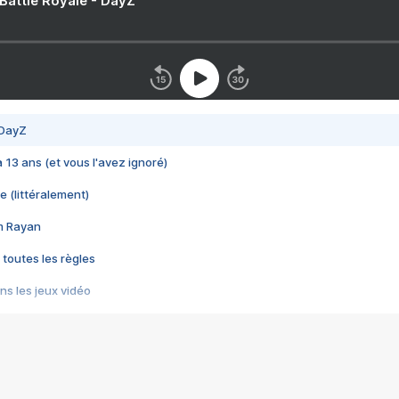
 Battle Royale - DayZ
 DayZ
 a 13 ans (et vous l'avez ignoré)
e (littéralement)
im Rayan
 toutes les règles
s les jeux vidéo
us choquant de Rockstar ? - Le scandale BULLY
e plus moche de Steam
du RÊVE tourne au CAUCHEMAR